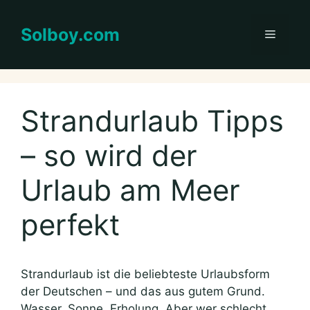
Zum
Inhalt
Solboy.com
Menü
springen
Strandurlaub Tipps
– so wird der
Urlaub am Meer
perfekt
Strandurlaub ist die beliebteste Urlaubsform
der Deutschen – und das aus gutem Grund.
Wasser, Sonne, Erholung. Aber wer schlecht